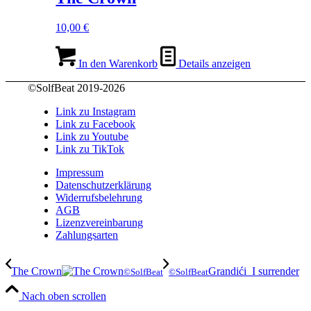
10,00
€
In den Warenkorb
Details anzeigen
©SolfBeat 2019-2026
Link zu Instagram
Link zu Facebook
Link zu Youtube
Link zu TikTok
Impressum
Datenschutzerklärung
Widerrufsbelehrung
AGB
Lizenzvereinbarung
Zahlungsarten
The Crown
Grandići_I surrender
©SolfBeat
©SolfBeat
Nach oben scrollen