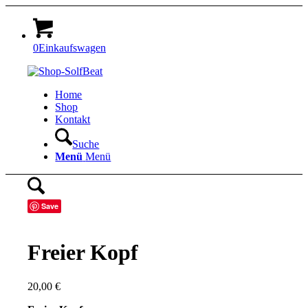
0
Einkaufswagen
Home
Shop
Kontakt
Suche
Menü
Menü
Save
Freier Kopf
20,00
€